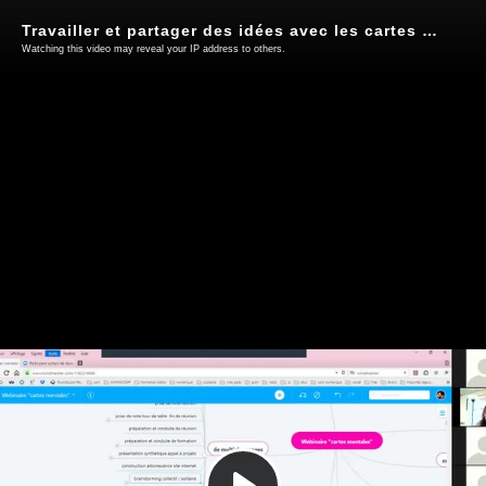
Travailler et partager des idées avec les cartes mentales - Webinaire Koopera
Watching this video may reveal your IP address to others.