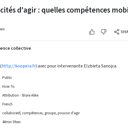
ités d'agir : quelles compétences mobi
ews
SH
gence collective
(
http://koopera.fr
) avec pour intervenante Elzbieta Sanojca.
Public
How To
Attribution - Share Alike
French
collaboratif
compétences
groupe
pouvoir d'agir
40min 59sec