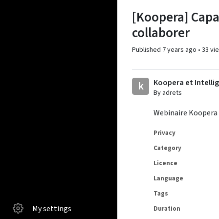
[Koopera] Capac
collaborer
Published
7 years ago
•
33 vi
Koopera et Intelli
k
By adrets
Webinaire Koopera 
Privacy
Category
Licence
Language
Tags
My settings
Duration