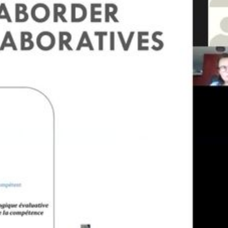
ay
deo