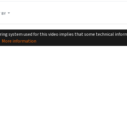
 BY
ing system used for this video implies that some technical inform
More information