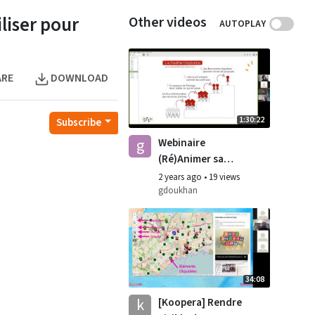
liser pour
Other videos
AUTOPLAY
ARE
DOWNLOAD
1:30:22
Subscribe
g
Webinaire
(Ré)Animer sa
communauté
2 years ago
•
19 views
gdoukhan
34:08
k
[Koopera] Rendre