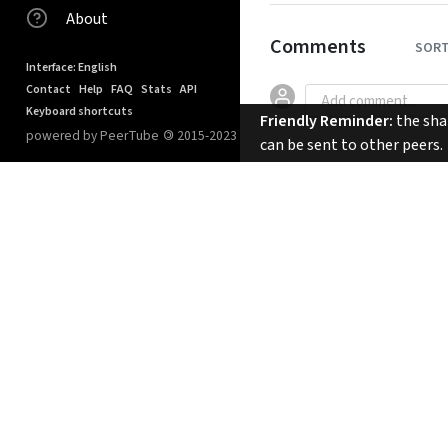
About
Comments
SORT
Interface: English
Contact
Help
FAQ
Stats
API
Keyboard shortcuts
Friendly Reminder:
the shar
powered by PeerTube
©
2015-2023
can be sent to other peers.
No comments.