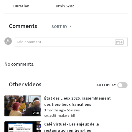
Duration
38min 57sec
Comments
SORT BY
No comments.
Other videos
AUTOPLAY
État des Lieux 2026, rassemblement
des tiers-lieux franciliens
3 months ago
•
55 views
2:08
collectif_makers_idf
Café Virtuel - Les enjeux de la
restauration en tiers-lieu