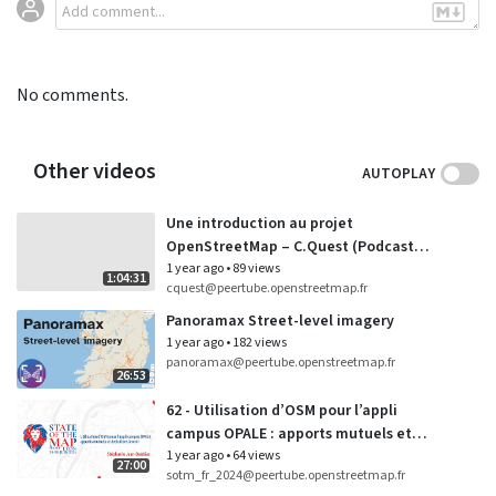
No comments.
Other videos
AUTOPLAY
Une introduction au projet
OpenStreetMap – C.Quest (Podcast
Projets Libres !)
1 year ago
•
89 views
1:04:31
cquest@peertube.openstreetmap.fr
Panoramax Street-level imagery
1 year ago
•
182 views
panoramax@peertube.openstreetmap.fr
26:53
62 - Utilisation d’OSM pour l’appli
campus OPALE : apports mutuels et
évolutions à venir
1 year ago
•
64 views
27:00
sotm_fr_2024@peertube.openstreetmap.fr