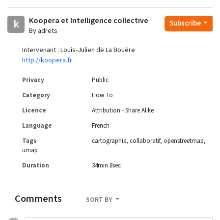
Koopera et Intelligence collective
k
Subscribe
By adrets
Intervenant : Louis-Julien de La Bouëre
http://koopera.fr
Privacy
Public
Category
How To
Licence
Attribution - Share Alike
Language
French
Tags
cartographie
collaboratif
openstreetmap
umap
Duration
34min 8sec
Comments
SORT BY