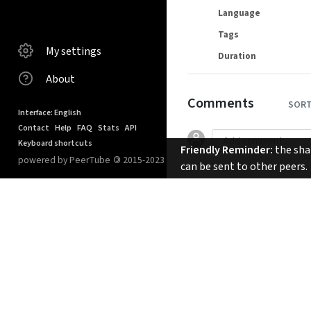
Language
Tags
My settings
Duration
About
Comments
SORT
Interface: English
Contact
Help
FAQ
Stats
API
Keyboard shortcuts
Friendly Reminder:
the shar
powered by PeerTube
©
2015-2023
can be sent to other peers.
No comments.