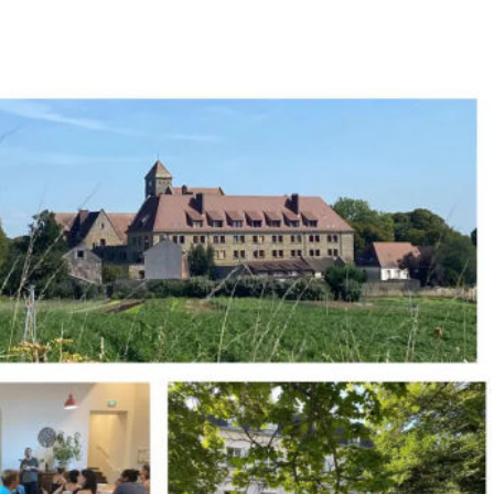
ay
deo