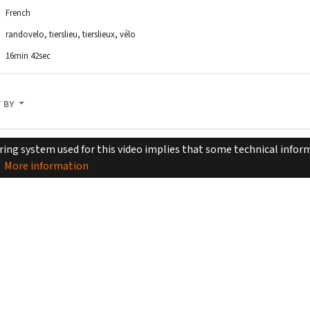
French
randovelo
tierslieu
tierslieux
vélo
16min 42sec
 BY
ing system used for this video implies that some technical inform
More information