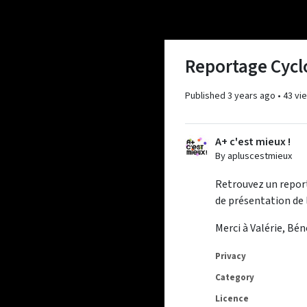
Reportage Cyclo
Published
3 years ago
•
43 vi
A+ c'est mieux !
By apluscestmieux
Retrouvez un report
de présentation de 
Merci à Valérie, Bén
Privacy
Category
Licence