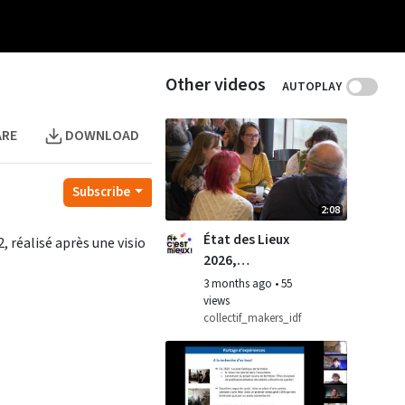
Other videos
AUTOPLAY
ARE
DOWNLOAD
Subscribe
2:08
État des Lieux
 réalisé après une visio
2026,
rassemblement
3 months ago
•
55
des tiers-lieux
views
collectif_makers_idf
franciliens