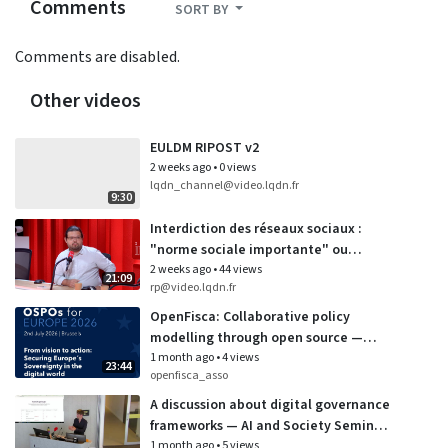
Comments
SORT BY
Comments are disabled.
Other videos
EULDM RIPOST v2
2 weeks ago
•
0 views
lqdn_channel@video.lqdn.fr
9:30
Interdiction des réseaux sociaux :
"norme sociale importante" ou
"affichage politique" ? (21/07/2026)
2 weeks ago
•
44 views
21:09
rp@video.lqdn.fr
OpenFisca: Collaborative policy
modelling through open source —
OSPOs for Europe
1 month ago
•
4 views
23:44
openfisca_asso
A discussion about digital governance
frameworks — AI and Society Seminar
Series at University of Wellington
1 month ago
•
5 views