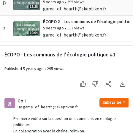
5 years ago
•
295 views
18:28
game_of_hearth@skeptikon.fr
ÉCOPO 2 - Les communs de l'écologie politiq
5 years ago
•
113 views
2
19:04
game_of_hearth@skeptikon.fr
Des communs et des hommes - #DATAGUEULE
ÉCOPO - Les communs de l'écologie politique #1
8 years ago
•
2K views
3
3:57
datagueule@peertube.datagueule.tv
Published
5 years ago
•
295 views
Edgar Morin - Appel pour les biens communs
8 years ago
•
99 views
4
4:54
framasoft@framatube.org
Conférence sur les Communs de la Connaissa
GoH
g
Subscribe
7 years ago
•
86 views
5
By game_of_hearth@skeptikon.fr
1:52:20
pyg@aperi.tube
Première vidéo sur la question des communs en écologie
politique.
Commun(s) - Politikon #21
En collaboration avec la chaîne Politikon.
5 years ago
•
10 views